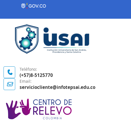
Contenido inicial
Logo Gobierno de Colombia
Teléfono:
(+57)8-5125770
Email:
serviciocliente@infotepsai.edu.co