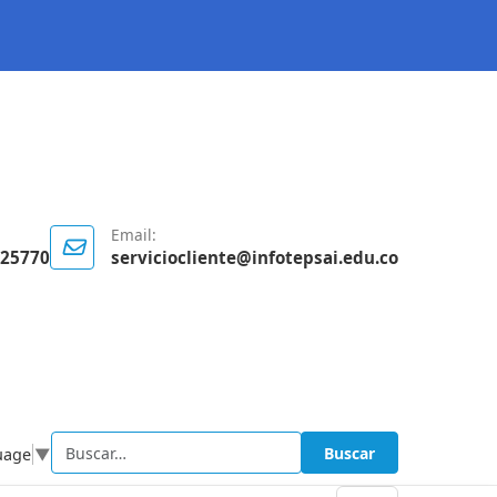
Email:
125770
serviciocliente@infotepsai.edu.co
Buscar
uage
▼
Buscar