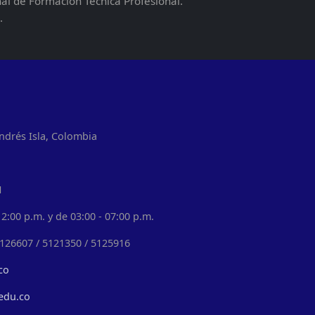
nal de Formación Técnica Profesional.
.
ndrés Isla, Colombia
1
2:00 p.m. y de 03:00 - 07:00 p.m.
5126607 / 5121350 / 5125916
co
edu.co