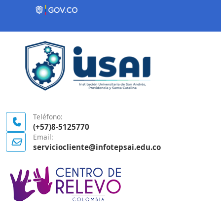
Contenido inicial
Logo Gobierno de Colombia
Teléfono:
(+57)8-5125770
Email:
serviciocliente@infotepsai.edu.co