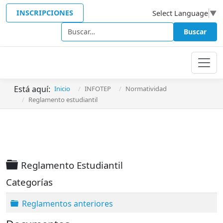
INSCRIPCIONES
Select Language
▼
Buscar
Buscar
Está aquí:
Inicio
INFOTEP
Normatividad
Reglamento estudiantil
Carpeta
Reglamento Estudiantil
Categorías
Carpeta
Reglamentos anteriores