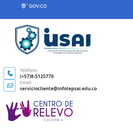
Contenido inicial
Logo Gobierno de Colombia
Teléfono:
(+57)8-5125770
Email:
serviciocliente@infotepsai.edu.co