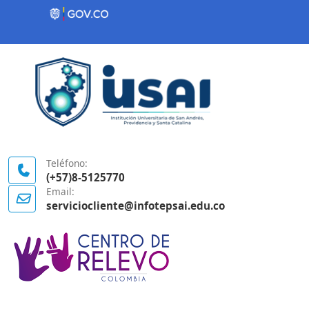
Contenido inicial
Logo Gobierno de Colombia
Teléfono:
(+57)8-5125770
Email:
serviciocliente@infotepsai.edu.co