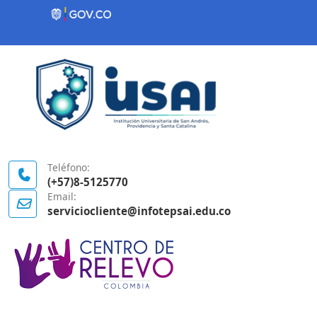
Contenido inicial
Logo Gobierno de Colombia
Teléfono:
(+57)8-5125770
Email:
serviciocliente@infotepsai.edu.co