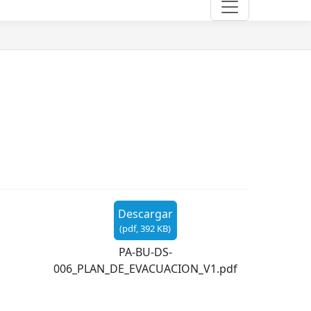
Descargar
(
pdf,
392 KB
)
PA-BU-DS-
006_PLAN_DE_EVACUACION_V1.pdf