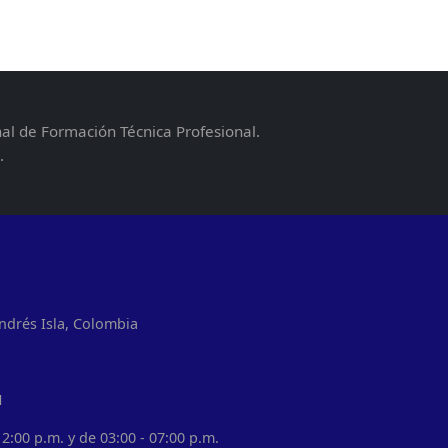
nal de Formación Técnica Profesional.
.
ndrés Isla, Colombia
1
2:00 p.m. y de 03:00 - 07:00 p.m.