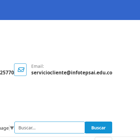
Email:
125770
serviciocliente@infotepsai.edu.co
Buscar
uage
▼
Buscar