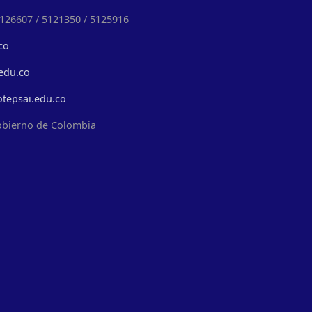
5126607 / 5121350 / 5125916
co
edu.co
otepsai.edu.co
obierno de Colombia