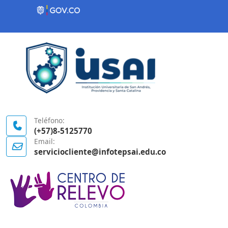
Contenido inicial
Logo Gobierno de Colombia
Teléfono:
(+57)8-5125770
Email:
serviciocliente@infotepsai.edu.co