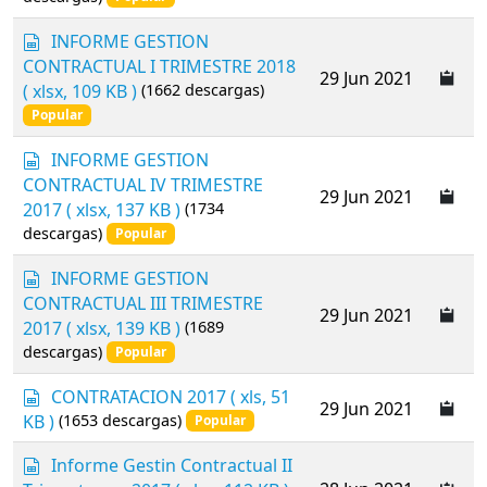
a
t
d
s
INFORME GESTION
s
p
CONTRACTUAL I TRIMESTRE 2018
h
29 Jun 2021
r
( xlsx, 109 KB )
(1662 descargas)
e
e
e
Popular
a
t
d
s
INFORME GESTION
s
p
CONTRACTUAL IV TRIMESTRE
h
29 Jun 2021
r
2017
( xlsx, 137 KB )
(1734
e
e
e
descargas)
Popular
a
t
d
s
INFORME GESTION
s
p
CONTRACTUAL III TRIMESTRE
h
29 Jun 2021
r
2017
( xlsx, 139 KB )
(1689
e
e
e
descargas)
Popular
a
t
d
s
CONTRATACION 2017
( xls, 51
s
29 Jun 2021
p
KB )
(1653 descargas)
Popular
h
r
e
e
s
Informe Gestin Contractual II
e
a
p