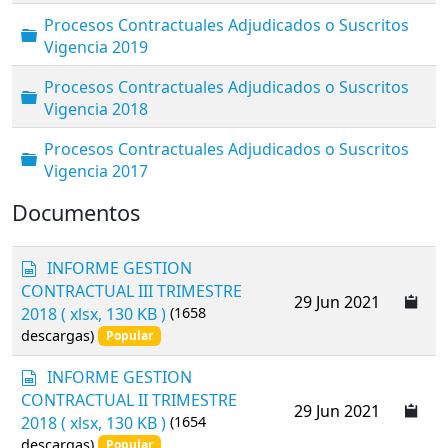
Procesos Contractuales Adjudicados o Suscritos
Carpeta
Vigencia 2019
Procesos Contractuales Adjudicados o Suscritos
Carpeta
Vigencia 2018
Procesos Contractuales Adjudicados o Suscritos
Carpeta
Vigencia 2017
Documentos
s
INFORME GESTION
p
CONTRACTUAL III TRIMESTRE
29 Jun 2021
r
2018
( xlsx, 130 KB )
(1658
e
descargas)
Popular
a
d
s
INFORME GESTION
s
p
CONTRACTUAL II TRIMESTRE
h
29 Jun 2021
r
2018
( xlsx, 130 KB )
(1654
e
e
e
descargas)
Popular