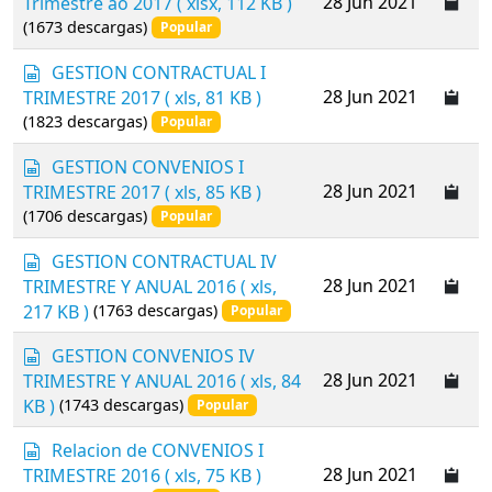
28 Jun 2021
Trimestre ao 2017
( xlsx, 112 KB )
t
d
r
(1673 descargas)
Popular
s
e
h
a
s
GESTION CONTRACTUAL I
e
d
p
28 Jun 2021
TRIMESTRE 2017
( xls, 81 KB )
e
s
r
(1823 descargas)
t
Popular
h
e
e
a
s
GESTION CONVENIOS I
e
d
p
28 Jun 2021
TRIMESTRE 2017
( xls, 85 KB )
t
s
r
(1706 descargas)
Popular
h
e
e
a
s
GESTION CONTRACTUAL IV
e
d
p
28 Jun 2021
TRIMESTRE Y ANUAL 2016
( xls,
t
s
r
217 KB )
(1763 descargas)
Popular
h
e
e
a
s
GESTION CONVENIOS IV
e
d
p
28 Jun 2021
TRIMESTRE Y ANUAL 2016
( xls, 84
t
s
r
KB )
(1743 descargas)
Popular
h
e
e
a
s
Relacion de CONVENIOS I
e
d
p
28 Jun 2021
TRIMESTRE 2016
( xls, 75 KB )
t
s
r