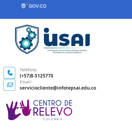
Contenido inicial
Logo Gobierno de Colombia
Teléfono:
(+57)8-5125770
Email:
serviciocliente@infotepsai.edu.co