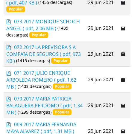
d
29 Jun 2021
( pdf, 407 KB )
(1455 descargas)
f
Popular
p
073 2017 MONIQUE SCHOCH
d
29 Jun 2021
ANGEL
( pdf, 2.06 MB )
(1435
f
descargas)
Popular
p
072 2017 LA PREVISORA S A
d
29 Jun 2021
COMPAIA DE SEGUROS
( pdf, 973
f
KB )
(1415 descargas)
Popular
p
071 2017 JULIO ENRIQUE
d
29 Jun 2021
ARBOLEDA ROMERO
( pdf, 1.62
f
MB )
(1403 descargas)
Popular
p
070 2017 MARIA PATRICIA
d
29 Jun 2021
BALAGUERA PERDOMO
( pdf, 1.34
f
MB )
(1299 descargas)
Popular
p
069 2017 MARIA FERNANDA
d
29 Jun 2021
MAYA ALVAREZ
( pdf, 1.31 MB )