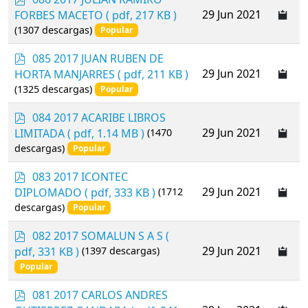
d
29 Jun 2021
FORBES MACETO
( pdf, 217 KB )
f
(1307 descargas)
Popular
p
085 2017 JUAN RUBEN DE
d
29 Jun 2021
HORTA MANJARRES
( pdf, 211 KB )
f
(1325 descargas)
Popular
p
084 2017 ACARIBE LIBROS
d
29 Jun 2021
LIMITADA
( pdf, 1.14 MB )
(1470
f
descargas)
Popular
p
083 2017 ICONTEC
d
29 Jun 2021
DIPLOMADO
( pdf, 333 KB )
(1712
f
descargas)
Popular
p
082 2017 SOMALUN S A S
(
d
29 Jun 2021
pdf, 331 KB )
(1397 descargas)
f
Popular
p
081 2017 CARLOS ANDRES
d