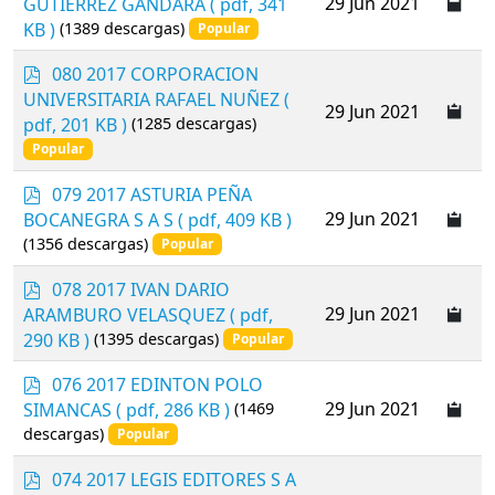
29 Jun 2021
GUTIERREZ GANDARA
( pdf, 341
f
KB )
(1389 descargas)
Popular
p
080 2017 CORPORACION
d
UNIVERSITARIA RAFAEL NUÑEZ
(
29 Jun 2021
f
pdf, 201 KB )
(1285 descargas)
Popular
p
079 2017 ASTURIA PEÑA
d
29 Jun 2021
BOCANEGRA S A S
( pdf, 409 KB )
f
(1356 descargas)
Popular
p
078 2017 IVAN DARIO
d
29 Jun 2021
ARAMBURO VELASQUEZ
( pdf,
f
290 KB )
(1395 descargas)
Popular
p
076 2017 EDINTON POLO
d
29 Jun 2021
SIMANCAS
( pdf, 286 KB )
(1469
f
descargas)
Popular
p
074 2017 LEGIS EDITORES S A