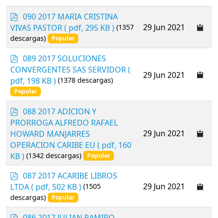
p
090 2017 MARIA CRISTINA
d
29 Jun 2021
VIVAS PASTOR
( pdf, 295 KB )
(1357
f
descargas)
Popular
p
089 2017 SOLUCIONES
d
CONVERGENTES SAS SERVIDOR
(
29 Jun 2021
f
pdf, 198 KB )
(1378 descargas)
Popular
p
088 2017 ADICION Y
d
PRORROGA ALFREDO RAFAEL
f
29 Jun 2021
HOWARD MANJARRES
OPERACION CARIBE EU
( pdf, 160
KB )
(1342 descargas)
Popular
p
087 2017 ACARIBE LIBROS
d
29 Jun 2021
LTDA
( pdf, 502 KB )
(1505
f
descargas)
Popular
p
086 2017 JULIAN RAMIRO