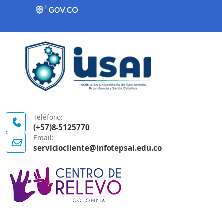
Contenido inicial
Logo Gobierno de Colombia
Teléfono:
(+57)8-5125770
Email:
serviciocliente@infotepsai.edu.co