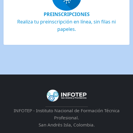
PREINSCRIPCIONES
Realiza tu preinscripción en línea, sin filas ni
papeles.
INFOTEP - Instituto Nacional de Formación Técnica
Profesional.
San Andrés Isla, Colombia.