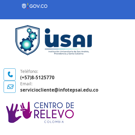
Contenido inicial
Logo Gobierno de Colombia
Teléfono:
(+57)8-5125770
Email:
serviciocliente@infotepsai.edu.co