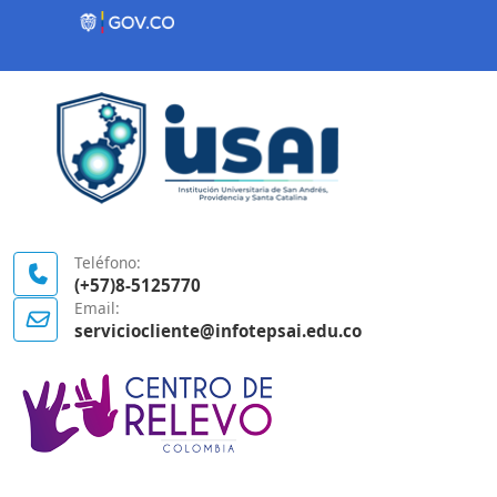
Contenido inicial
Logo Gobierno de Colombia
Teléfono:
(+57)8-5125770
Email:
serviciocliente@infotepsai.edu.co