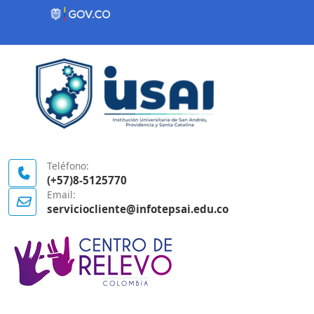
Contenido inicial
Logo Gobierno de Colombia
Teléfono:
(+57)8-5125770
Email:
serviciocliente@infotepsai.edu.co