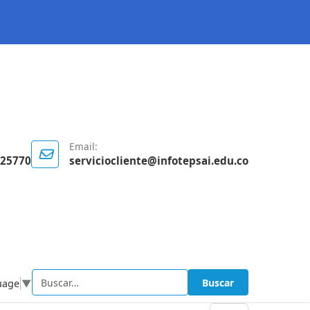
Email:
125770
serviciocliente@infotepsai.edu.co
Buscar
uage
▼
Buscar