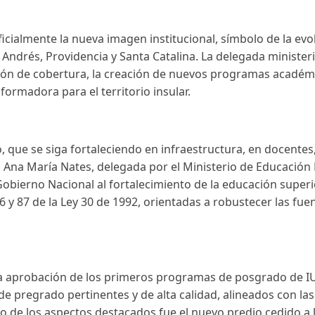
icialmente la nueva imagen institucional, símbolo de la evo
 Andrés, Providencia y Santa Catalina. La delegada minister
ción de cobertura, la creación de nuevos programas académi
ormadora para el territorio insular.
 que se siga fortaleciendo en infraestructura, en docentes,
 Ana María Nates, delegada por el Ministerio de Educación N
 Gobierno Nacional al fortalecimiento de la educación super
6 y 87 de la Ley 30 de 1992, orientadas a robustecer las fuen
la aprobación de los primeros programas de posgrado de I
pregrado pertinentes y de alta calidad, alineados con las n
 de los aspectos destacados fue el nuevo predio cedido a la