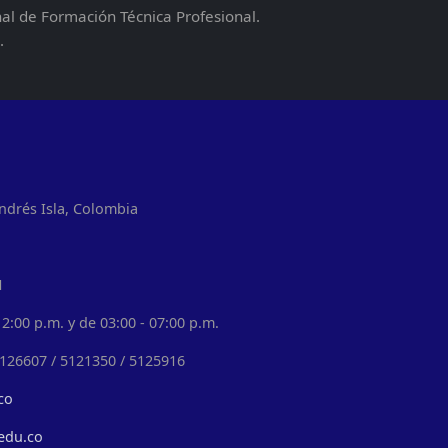
nal de Formación Técnica Profesional.
.
ndrés Isla, Colombia
1
2:00 p.m. y de 03:00 - 07:00 p.m.
5126607 / 5121350 / 5125916
co
edu.co