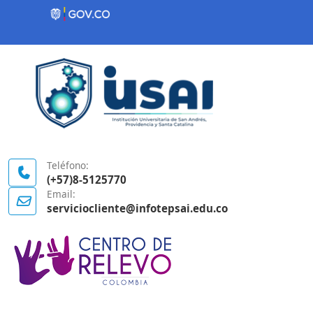
Contenido inicial
Logo Gobierno de Colombia
Teléfono:
(+57)8-5125770
Email:
serviciocliente@infotepsai.edu.co