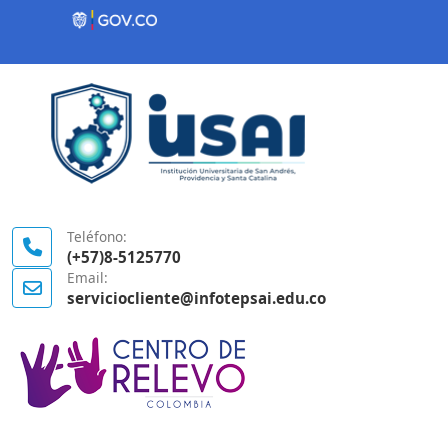
Contenido inicial
Logo Gobierno de Colombia
Teléfono:
(+57)8-5125770
Email:
serviciocliente@infotepsai.edu.co