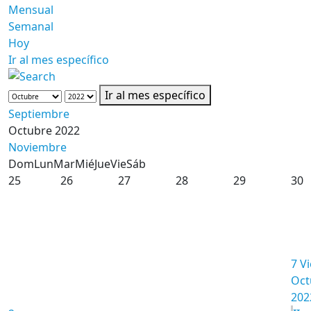
Mensual
Semanal
Hoy
Ir al mes específico
Ir al mes específico
Septiembre
Octubre 2022
Noviembre
Dom
Lun
Mar
Mié
Jue
Vie
Sáb
25
26
27
28
29
30
7
Vi
Oct
202