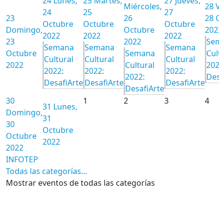
24
Lunes,
25
Martes,
27
Jueves,
Miércoles,
28
24
25
27
23
26
28 
Octubre
Octubre
Octubre
Domingo,
Octubre
202
2022
2022
2022
23
2022
Se
Semana
Semana
Semana
Octubre
Semana
Cul
Cultural
Cultural
Cultural
2022
Cultural
202
2022:
2022:
2022:
2022:
Des
DesafiArte
DesafiArte
DesafiArte
DesafiArte
30
1
2
3
4
31
Lunes,
Domingo,
31
30
Octubre
Octubre
2022
2022
INFOTEP
Todas las categorías...
Mostrar eventos de todas las categorías