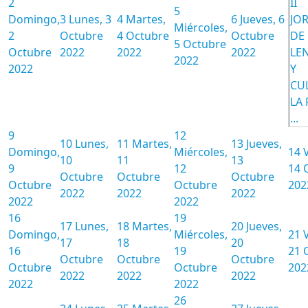
2
II
5
Domingo,
3
Lunes, 3
4
Martes,
6
Jueves, 6
JO
Miércoles,
2
Octubre
4 Octubre
Octubre
DE 
5 Octubre
Octubre
2022
2022
2022
LE
2022
2022
Y
CU
LA 
...
9
12
10
Lunes,
11
Martes,
13
Jueves,
Domingo,
Miércoles,
14
10
11
13
9
12
14 
Octubre
Octubre
Octubre
Octubre
Octubre
202
2022
2022
2022
2022
2022
16
19
17
Lunes,
18
Martes,
20
Jueves,
Domingo,
Miércoles,
21
17
18
20
16
19
21 
Octubre
Octubre
Octubre
Octubre
Octubre
202
2022
2022
2022
2022
2022
26