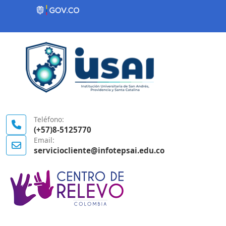
Contenido inicial
Logo Gobierno de Colombia
Teléfono:
(+57)8-5125770
Email:
serviciocliente@infotepsai.edu.co