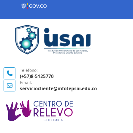
Contenido inicial
Logo Gobierno de Colombia
Teléfono:
(+57)8-5125770
Email:
serviciocliente@infotepsai.edu.co