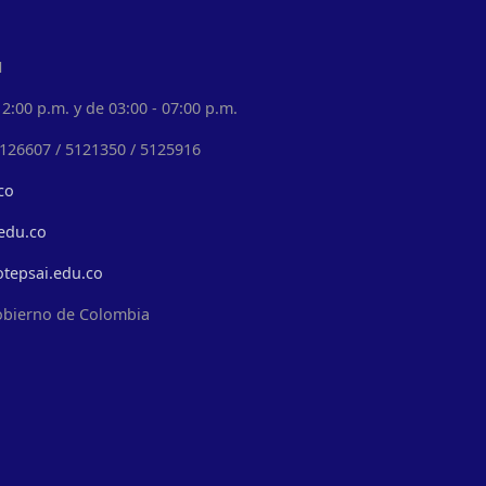
1
2:00 p.m. y de 03:00 - 07:00 p.m.
5126607 / 5121350 / 5125916
co
edu.co
otepsai.edu.co
obierno de Colombia