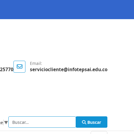
Email:
125770
serviciocliente@infotepsai.edu.co
Buscar
ge
▼
Buscar