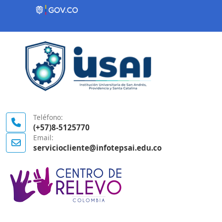
Contenido inicial
Logo Gobierno de Colombia
Teléfono:
(+57)8-5125770
Email:
serviciocliente@infotepsai.edu.co