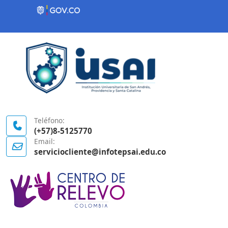
Contenido inicial
Logo Gobierno de Colombia
Teléfono:
(+57)8-5125770
Email:
serviciocliente@infotepsai.edu.co