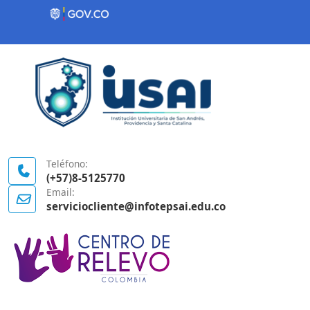
Contenido inicial
Logo Gobierno de Colombia
Teléfono:
(+57)8-5125770
Email:
serviciocliente@infotepsai.edu.co