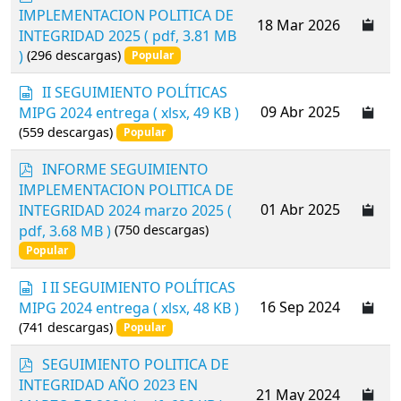
d
IMPLEMENTACION POLITICA DE
18 Mar 2026
f
INTEGRIDAD 2025
( pdf, 3.81 MB
)
(296 descargas)
Popular
s
II SEGUIMIENTO POLÍTICAS
p
09 Abr 2025
MIPG 2024 entrega
( xlsx, 49 KB )
r
(559 descargas)
Popular
e
a
p
INFORME SEGUIMIENTO
d
d
IMPLEMENTACION POLITICA DE
s
f
01 Abr 2025
INTEGRIDAD 2024 marzo 2025
(
h
pdf, 3.68 MB )
(750 descargas)
e
e
Popular
t
s
I II SEGUIMIENTO POLÍTICAS
p
16 Sep 2024
MIPG 2024 entrega
( xlsx, 48 KB )
r
(741 descargas)
Popular
e
a
p
SEGUIMIENTO POLITICA DE
d
d
INTEGRIDAD AÑO 2023 EN
s
21 May 2024
f