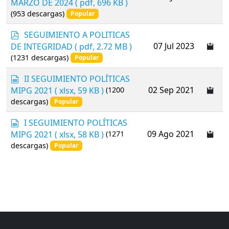
MARZO DE 2024
( pdf, 696 KB )
h
(953 descargas)
e
Popular
e
p
SEGUIMIENTO A POLITICAS
t
d
07 Jul 2023
DE INTEGRIDAD
( pdf, 2.72 MB )
f
(1231 descargas)
Popular
s
II SEGUIMIENTO POLÍTICAS
p
02 Sep 2021
MIPG 2021
( xlsx, 59 KB )
(1200
r
descargas)
Popular
e
a
s
I SEGUIMIENTO POLÍTICAS
d
p
09 Ago 2021
MIPG 2021
( xlsx, 58 KB )
(1271
s
r
descargas)
Popular
h
e
e
a
e
d
t
s
h
e
e
t