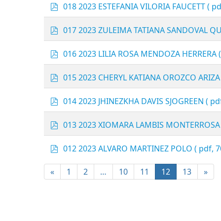
f
p
018 2023 ESTEFANIA VILORIA FAUCETT
( pd
d
f
p
017 2023 ZULEIMA TATIANA SANDOVAL Q
d
f
p
016 2023 LILIA ROSA MENDOZA HERRERA
d
f
p
015 2023 CHERYL KATIANA OROZCO ARIZA
d
f
p
014 2023 JHINEZKHA DAVIS SJOGREEN
( pd
d
f
p
013 2023 XIOMARA LAMBIS MONTERROSA
d
f
p
012 2023 ALVARO MARTINEZ POLO
( pdf, 
d
f
«
1
2
…
10
11
12
13
»