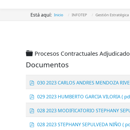
Está aquí:
Inicio
INFOTEP
Gestión Estratégica
Carpeta
Procesos Contractuales Adjudicados
Documentos
p
030 2023 CARLOS ANDRES MENDOZA RIV
d
f
p
029 2023 HUMBERTO GARCIA VILORIA
( pd
d
f
p
028 2023 MODIFICATORIO STEPHANY SE
d
f
p
028 2023 STEPHANY SEPULVEDA NIÑO
( p
d