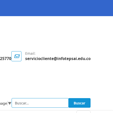
Email:
125770
serviciocliente@infotepsai.edu.co
Buscar
uage
▼
Buscar