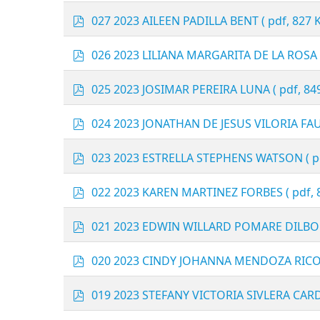
f
p
027 2023 AILEEN PADILLA BENT
( pdf, 827 
d
f
p
026 2023 LILIANA MARGARITA DE LA ROS
d
f
p
025 2023 JOSIMAR PEREIRA LUNA
( pdf, 84
d
f
p
024 2023 JONATHAN DE JESUS VILORIA FA
d
f
p
023 2023 ESTRELLA STEPHENS WATSON
( 
d
f
p
022 2023 KAREN MARTINEZ FORBES
( pdf,
d
f
p
021 2023 EDWIN WILLARD POMARE DILBO
d
f
p
020 2023 CINDY JOHANNA MENDOZA RIC
d
f
p
019 2023 STEFANY VICTORIA SIVLERA CA
d