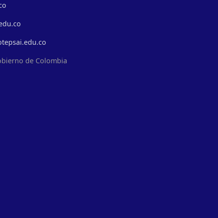
co
edu.co
otepsai.edu.co
obierno de Colombia