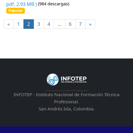
pdf, 2.93 MB )
(984 descargas)
Popular
«
1
2
3
4
…
6
7
»
INFOTEP - Instituto Nacional de Formación Técnica
Profesional.
San Andrés Isla, Colombia.