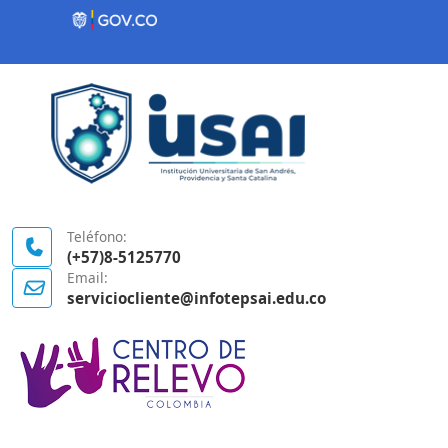
Contenido inicial
Logo Gobierno de Colombia
Teléfono:
(+57)8-5125770
Email:
serviciocliente@infotepsai.edu.co