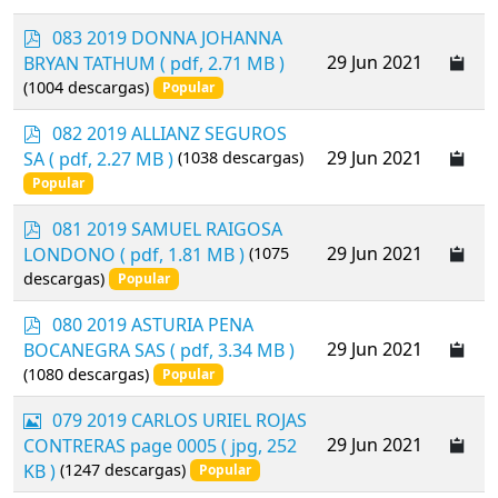
p
083 2019 DONNA JOHANNA
d
29 Jun 2021
BRYAN TATHUM
( pdf, 2.71 MB )
f
(1004 descargas)
Popular
p
082 2019 ALLIANZ SEGUROS
d
29 Jun 2021
SA
( pdf, 2.27 MB )
(1038 descargas)
f
Popular
p
081 2019 SAMUEL RAIGOSA
d
29 Jun 2021
LONDONO
( pdf, 1.81 MB )
(1075
f
descargas)
Popular
p
080 2019 ASTURIA PENA
d
29 Jun 2021
BOCANEGRA SAS
( pdf, 3.34 MB )
f
(1080 descargas)
Popular
I
079 2019 CARLOS URIEL ROJAS
m
29 Jun 2021
CONTRERAS page 0005
( jpg, 252
a
KB )
(1247 descargas)
Popular
g