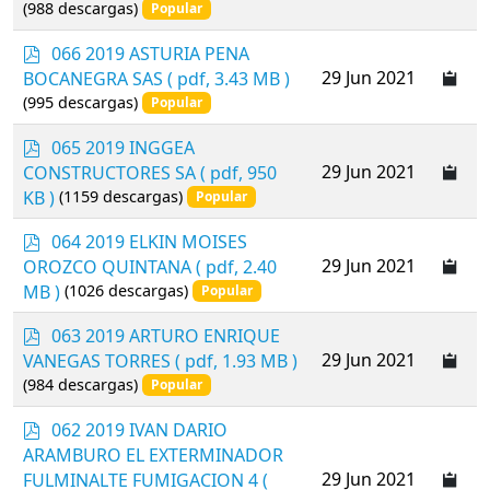
(988 descargas)
Popular
p
066 2019 ASTURIA PENA
d
29 Jun 2021
BOCANEGRA SAS
( pdf, 3.43 MB )
f
(995 descargas)
Popular
p
065 2019 INGGEA
d
29 Jun 2021
CONSTRUCTORES SA
( pdf, 950
f
KB )
(1159 descargas)
Popular
p
064 2019 ELKIN MOISES
d
29 Jun 2021
OROZCO QUINTANA
( pdf, 2.40
f
MB )
(1026 descargas)
Popular
p
063 2019 ARTURO ENRIQUE
d
29 Jun 2021
VANEGAS TORRES
( pdf, 1.93 MB )
f
(984 descargas)
Popular
p
062 2019 IVAN DARIO
d
ARAMBURO EL EXTERMINADOR
f
29 Jun 2021
FULMINALTE FUMIGACION 4
(