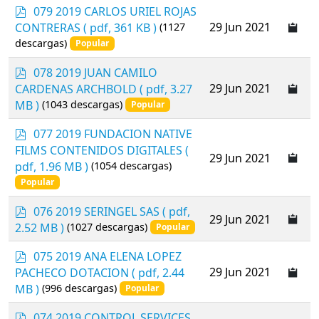
e
p
079 2019 CARLOS URIEL ROJAS
n
d
29 Jun 2021
CONTRERAS
( pdf, 361 KB )
(1127
f
descargas)
Popular
p
078 2019 JUAN CAMILO
d
29 Jun 2021
CARDENAS ARCHBOLD
( pdf, 3.27
f
MB )
(1043 descargas)
Popular
p
077 2019 FUNDACION NATIVE
d
FILMS CONTENIDOS DIGITALES
(
29 Jun 2021
f
pdf, 1.96 MB )
(1054 descargas)
Popular
p
076 2019 SERINGEL SAS
( pdf,
29 Jun 2021
d
2.52 MB )
(1027 descargas)
Popular
f
p
075 2019 ANA ELENA LOPEZ
d
29 Jun 2021
PACHECO DOTACION
( pdf, 2.44
f
MB )
(996 descargas)
Popular
p
074 2019 CONTROL SERVICES