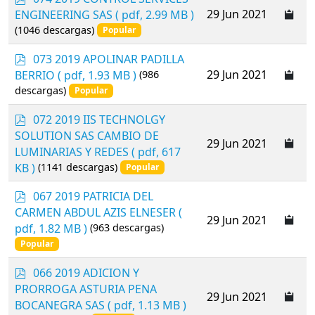
d
29 Jun 2021
ENGINEERING SAS
( pdf, 2.99 MB )
f
(1046 descargas)
Popular
p
073 2019 APOLINAR PADILLA
d
29 Jun 2021
BERRIO
( pdf, 1.93 MB )
(986
f
descargas)
Popular
p
072 2019 IIS TECHNOLGY
d
SOLUTION SAS CAMBIO DE
29 Jun 2021
f
LUMINARIAS Y REDES
( pdf, 617
KB )
(1141 descargas)
Popular
p
067 2019 PATRICIA DEL
d
CARMEN ABDUL AZIS ELNESER
(
29 Jun 2021
f
pdf, 1.82 MB )
(963 descargas)
Popular
p
066 2019 ADICION Y
d
PRORROGA ASTURIA PENA
29 Jun 2021
f
BOCANEGRA SAS
( pdf, 1.13 MB )