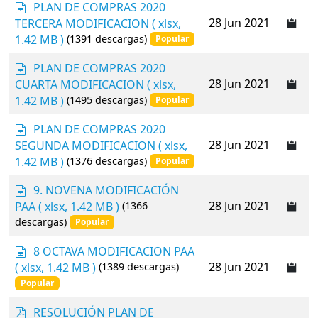
s
PLAN DE COMPRAS 2020
e
d
p
28 Jun 2021
TERCERA MODIFICACION
( xlsx,
t
s
r
1.42 MB )
(1391 descargas)
Popular
h
e
e
a
s
PLAN DE COMPRAS 2020
e
d
p
28 Jun 2021
CUARTA MODIFICACION
( xlsx,
t
s
r
1.42 MB )
(1495 descargas)
Popular
h
e
e
a
s
PLAN DE COMPRAS 2020
e
d
p
28 Jun 2021
SEGUNDA MODIFICACION
( xlsx,
t
s
r
1.42 MB )
(1376 descargas)
Popular
h
e
e
a
s
9. NOVENA MODIFICACIÓN
e
d
p
28 Jun 2021
PAA
( xlsx, 1.42 MB )
(1366
t
s
r
descargas)
Popular
h
e
e
a
s
8 OCTAVA MODIFICACION PAA
e
d
p
28 Jun 2021
( xlsx, 1.42 MB )
(1389 descargas)
t
s
r
Popular
h
e
e
a
p
RESOLUCIÓN PLAN DE
e