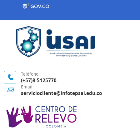
Contenido inicial
Logo Gobierno de Colombia
Teléfono:
(+57)8-5125770
Email:
serviciocliente@infotepsai.edu.co