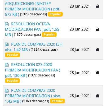
d
d
ADQUISICIONES INFOTEP
t
s
28 Jun 2021
f
PRIMERA MODIFICACION
( pdf,
h
573 KB )
(1323 descargas)
e
Popular
e
p
RESOLUCION OCTAVA
t
d
28 Jun 2021
MODIFICACION PAA
( pdf, 1.55
f
MB )
(1370 descargas)
Popular
s
PLAN DE COMPRAS 2020 (3)
(
p
28 Jun 2021
xlsx, 1.42 MB )
(1324 descargas)
r
Popular
e
a
p
RESOLUCION 023-2020
d
d
PRIMERA MODIFICACION PAA
(
s
28 Jun 2021
f
pdf, 130 KB )
(1372 descargas)
h
e
Popular
e
s
PLAN DE COMPRAS 2020
t
p
28 Jun 2021
PRIMERA MODIFICACION
( xlsx,
r
1.42 MB )
(1369 descargas)
Popular
e